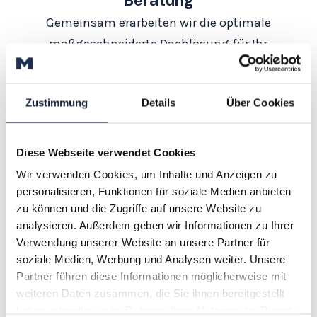
Beratung
Gemeinsam erarbeiten wir die optimale
maßgeschneiderte Dachlösung für Ihr
Projekt.
Zustimmung
Details
Über Cookies
Diese Webseite verwendet Cookies
Wir verwenden Cookies, um Inhalte und Anzeigen zu
Vorbereitung
personalisieren, Funktionen für soziale Medien anbieten
zu können und die Zugriffe auf unsere Website zu
Wir bieten volle Unterstützung bei
analysieren. Außerdem geben wir Informationen zu Ihrer
Planung, Genehmigung und
Verwendung unserer Website an unsere Partner für
Baustellenlogistik.
soziale Medien, Werbung und Analysen weiter. Unsere
Partner führen diese Informationen möglicherweise mit
weiteren Daten zusammen, die Sie ihnen bereitgestellt
haben oder die sie im Rahmen Ihrer Nutzung der Dienste