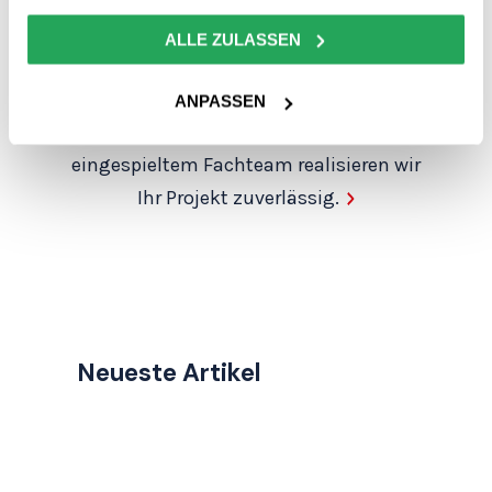
gesammelt haben.
ALLE ZULASSEN
Ausführung
ANPASSEN
Mit eigener Ausrüstung und
eingespieltem Fachteam realisieren wir
Ihr Projekt zuverlässig.
Neueste Artikel