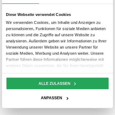
Angebot anfordern? Dies ist bei
Middendorp Montage möglich. Geben
Diese Webseite verwendet Cookies
Sie die wichtigsten Daten Ihres
Wir verwenden Cookies, um Inhalte und Anzeigen zu
Projekts ein und wir werden uns
personalisieren, Funktionen für soziale Medien anbieten
schnellstmöglich bei Ihnen melden.
zu können und die Zugriffe auf unsere Website zu
Nach dem Ausfüllen des Formulars
analysieren. Außerdem geben wir Informationen zu Ihrer
bleiben wahrscheinlich noch einige
Verwendung unserer Website an unsere Partner für
Fragen unsererseits offen, aber das
soziale Medien, Werbung und Analysen weiter. Unsere
werden wir sicherlich gemeinsam
Partner führen diese Informationen möglicherweise mit
klären.
weiteren Daten zusammen, die Sie ihnen bereitgestellt
haben oder die sie im Rahmen Ihrer Nutzung der Dienste
Möchten Sie lieber weitere
gesammelt haben.
Informationen eingeben und eine
ALLE ZULASSEN
genauere Angabe erhalten? Dann
nutzen Sie unser
umfangreiches
ANPASSEN
Bewerbungsformular
.