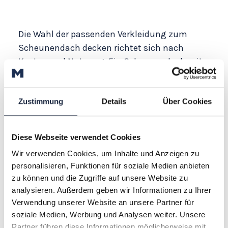
Die Wahl der passenden Verkleidung zum
Scheunendach decken richtet sich nach
Kosten und Nutzung: Ein Scheunendach mit
Trapezblech gilt als robust und wirtschaftlich
für große Spannweiten, Sandwichplatten
Zustimmung
Details
Über Cookies
bieten gedämmten Schutz für
temperaturempfindliche Güter und und
Wellplatten sind leicht und funktional. M.M
Diese Webseite verwendet Cookies
Montage realisiert darüber hinaus individuelle
Wir verwenden Cookies, um Inhalte und Anzeigen zu
Konstruktionen mit
Belüftung
und
personalisieren, Funktionen für soziale Medien anbieten
Lichtfirsten
, exakt auf betriebliche Abläufe
zu können und die Zugriffe auf unsere Website zu
abgestimmt.
analysieren. Außerdem geben wir Informationen zu Ihrer
Verwendung unserer Website an unsere Partner für
soziale Medien, Werbung und Analysen weiter. Unsere
Alle Optionen finden Sie übersichtlich in der
Partner führen diese Informationen möglicherweise mit