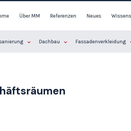
ome
Über MM
Referenzen
Neues
Wissen
hom
sanierung
Dachbau
Fassadenverkleidung
chäftsräumen