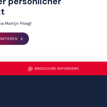
er persönlicher
kt
ie Martijn Ploeg!
TAKTIEREN
BROSCHURE ANFORDERN